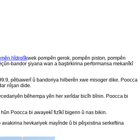
mên hîdrolîk
wek pompên gerok, pompên piston, pompên
û lêçûn-bandor şiyana wan a baştirkirina performansa mekanîkî
%99.9, pêbawerî û bandoriya hilberên xwe misoger dike. Poocca
ar nîşan dide.
ewcedariyên bêhempa yên her xerîdar bicîh bînin. Poocca bi
ûn Poocca bi awayekî fizîkî bigerin û nas bikin.
avakirina hevkariyek mayînde û bi pêşxistina serkeftina