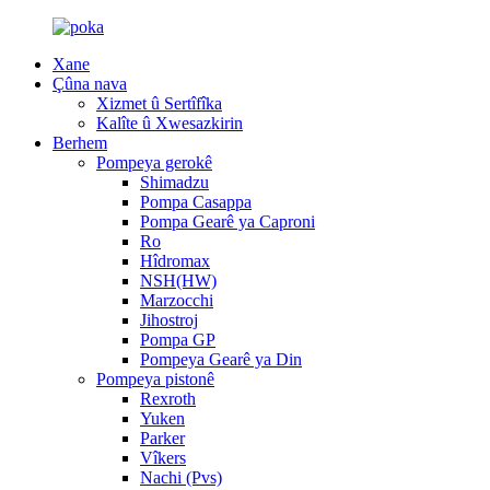
Xane
Çûna nava
Xizmet û Sertîfîka
Kalîte û Xwesazkirin
Berhem
Pompeya gerokê
Shimadzu
Pompa Casappa
Pompa Gearê ya Caproni
Ro
Hîdromax
NSH(HW)
Marzocchi
Jihostroj
Pompa GP
Pompeya Gearê ya Din
Pompeya pistonê
Rexroth
Yuken
Parker
Vîkers
Nachi (Pvs)