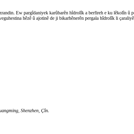
ndin. Ew pargîdaniyek karûbarên hîdrolîk a berfireh e ku lêkolîn û pêşv
guhestina hêzê û ajotinê de ji bikarhênerên pergala hîdrolîk li çaraliyê
uangming, Shenzhen, Çîn.