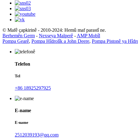
© Mafê çapkirinê - 2010-2024: Hemû maf parastî ne.
Berhemên Germ
-
Nexşeya Malperê
-
AMP Mobîl
Pompa Gearê
,
Pompa Hîdrolîk a John Deere
,
Pompa Pistonê ya Hîdro
Telefon
Tel
+86 18925297925
E-name
E-name
2512039193@qq.com