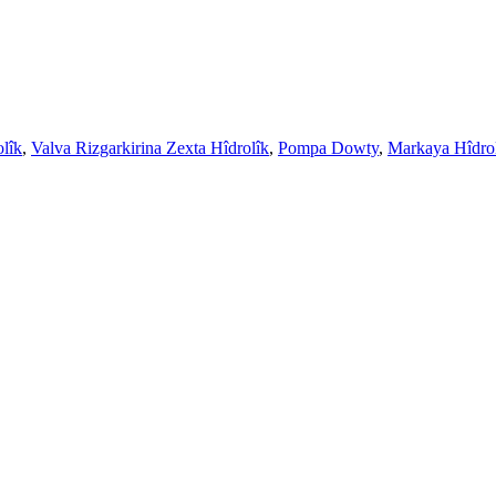
lîk
,
Valva Rizgarkirina Zexta Hîdrolîk
,
Pompa Dowty
,
Markaya Hîdro