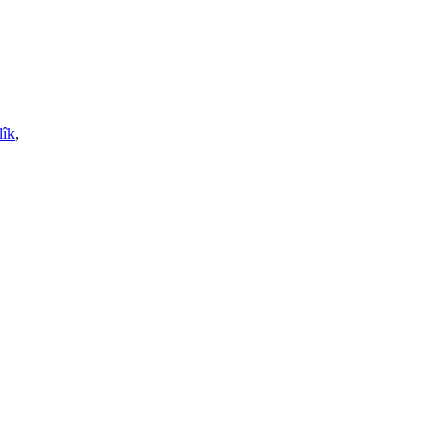
lîk
,