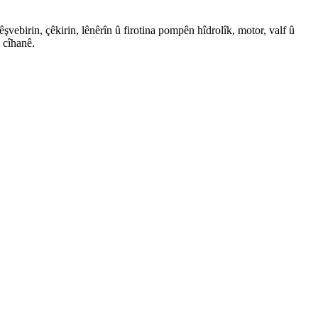
ebirin, çêkirin, lênêrîn û firotina pompên hîdrolîk, motor, valf û
 cîhanê.