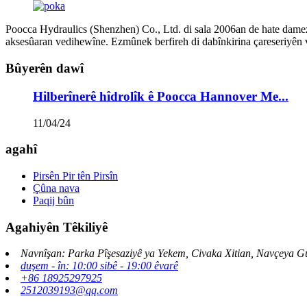
Poocca Hydraulics (Shenzhen) Co., Ltd. di sala 2006an de hate damezra
aksesûaran vedihewîne. Ezmûnek berfireh di dabînkirina çareseriyên ve
Bûyerên dawî
Hilberînerê hîdrolîk ê Poocca Hannover Me...
11/04/24
agahî
Pirsên Pir tên Pirsîn
Çûna nava
Paqij bûn
Agahiyên Têkiliyê
Navnîşan: Parka Pîşesaziyê ya Yekem, Civaka Xitian, Navçeya G
duşem - în: 10:00 sibê - 19:00 êvarê
+86 18925297925
2512039193@qq.com