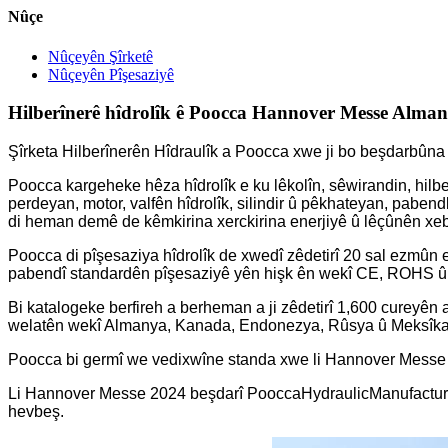
Nûçe
Nûçeyên Şîrketê
Nûçeyên Pîşesaziyê
Hilberînerê hîdrolîk ê Poocca Hannover Messe Alma
Şîrketa Hilberînerên Hîdraulîk a Poocca xwe ji bo beşdarbû
Poocca kargeheke hêza hîdrolîk e ku lêkolîn, sêwirandin, hilberî
perdeyan, motor, valfên hîdrolîk, silindir û pêkhateyan, paben
di heman demê de kêmkirina xerckirina enerjiyê û lêçûnên xeb
Poocca di pîşesaziya hîdrolîk de xwedî zêdetirî 20 sal ezmûn
pabendî standardên pîşesaziyê yên hişk ên wekî CE, ROHS û I
Bi katalogeke berfireh a berheman a ji zêdetirî 1,600 cureyên
welatên wekî Almanya, Kanada, Endonezya, Rûsya û Meksîkay
Poocca bi germî we vedixwîne standa xwe li Hannover Messe 20
Li Hannover Messe 2024 beşdarî PooccaHydraulicManufacturers 
hevbeş.