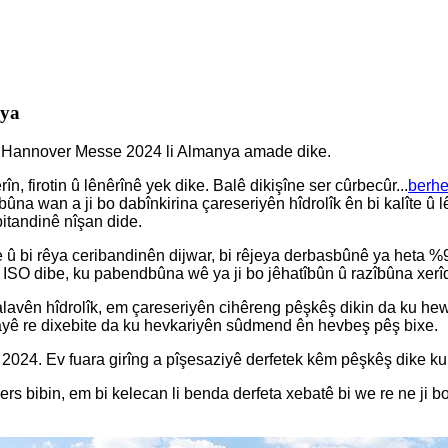
nya
na Hannover Messe 2024 li Almanya amade dike.
n, firotin û lênêrînê yek dike. Balê dikişîne ser cûrbecûr...
berhe
dbûna wan a ji bo dabînkirina çareseriyên hîdrolîk ên bi kalîte 
itandinê nîşan dide.
 e û bi rêya ceribandinên dijwar, bi rêjeya derbasbûnê ya heta 
SO dibe, ku pabendbûna wê ya ji bo jêhatîbûn û razîbûna xerîd
 alavên hîdrolîk, em çareseriyên cihêreng pêşkêş dikin da ku h
ê re dixebite da ku hevkariyên sûdmend ên hevbeş pêş bixe.
24. Ev fuara girîng a pîşesaziyê derfetek kêm pêşkêş dike ku h
bibin, em bi kelecan li benda derfeta xebatê bi we re ne ji bo 