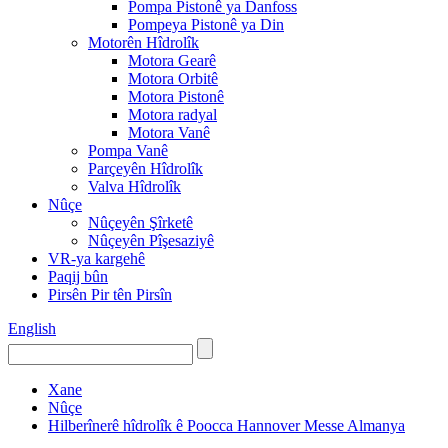
Pompa Pistonê ya Danfoss
Pompeya Pistonê ya Din
Motorên Hîdrolîk
Motora Gearê
Motora Orbitê
Motora Pistonê
Motora radyal
Motora Vanê
Pompa Vanê
Parçeyên Hîdrolîk
Valva Hîdrolîk
Nûçe
Nûçeyên Şîrketê
Nûçeyên Pîşesaziyê
VR-ya kargehê
Paqij bûn
Pirsên Pir tên Pirsîn
English
Xane
Nûçe
Hilberînerê hîdrolîk ê Poocca Hannover Messe Almanya