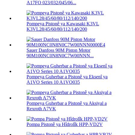
A17FO 023/032/045/06...
Pompeya Pistonê ya Kawasaki K3VL
K3VL28/45/60/80/112/140/200
Sauer Danfoss 90M Piston Motor
90M100NC0N8N0C7W00NNN...
Pompeya Guherbar a Pistonê ya Eksenî ya
A1VO Series 10 A1VO035
Pompeya Guherbar a Pistonê ya Aksiyal a
Rexroth A7VK
Pompa Pistonê ya Hîdrolîk HPP-VD2V