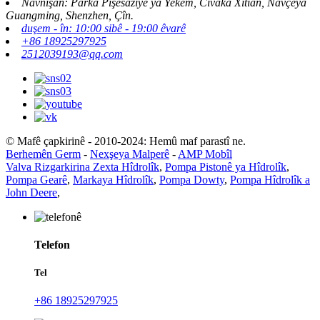
Navnîşan: Parka Pîşesaziyê ya Yekem, Civaka Xitian, Navçeya
Guangming, Shenzhen, Çîn.
duşem - în: 10:00 sibê - 19:00 êvarê
+86 18925297925
2512039193@qq.com
© Mafê çapkirinê - 2010-2024: Hemû maf parastî ne.
Berhemên Germ
-
Nexşeya Malperê
-
AMP Mobîl
Valva Rizgarkirina Zexta Hîdrolîk
,
Pompa Pistonê ya Hîdrolîk
,
Pompa Gearê
,
Markaya Hîdrolîk
,
Pompa Dowty
,
Pompa Hîdrolîk a
John Deere
,
Telefon
Tel
+86 18925297925