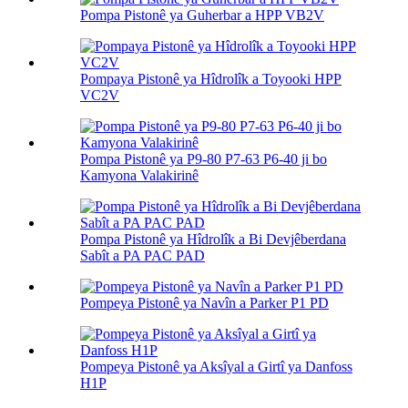
Pompa Pistonê ya Guherbar a HPP VB2V
Pompaya Pistonê ya Hîdrolîk a Toyooki HPP
VC2V
Pompa Pistonê ya P9-80 P7-63 P6-40 ji bo
Kamyona Valakirinê
Pompa Pistonê ya Hîdrolîk a Bi Devjêberdana
Sabît a PA PAC PAD
Pompeya Pistonê ya Navîn a Parker P1 PD
Pompeya Pistonê ya Aksîyal a Girtî ya Danfoss
H1P