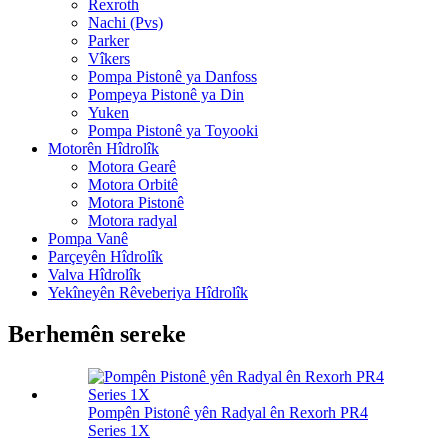
Rexroth
Nachi (Pvs)
Parker
Vîkers
Pompa Pistonê ya Danfoss
Pompeya Pistonê ya Din
Yuken
Pompa Pistonê ya Toyooki
Motorên Hîdrolîk
Motora Gearê
Motora Orbitê
Motora Pistonê
Motora radyal
Pompa Vanê
Parçeyên Hîdrolîk
Valva Hîdrolîk
Yekîneyên Rêveberiya Hîdrolîk
Berhemên sereke
Pompên Pistonê yên Radyal ên Rexorh PR4
Series 1X