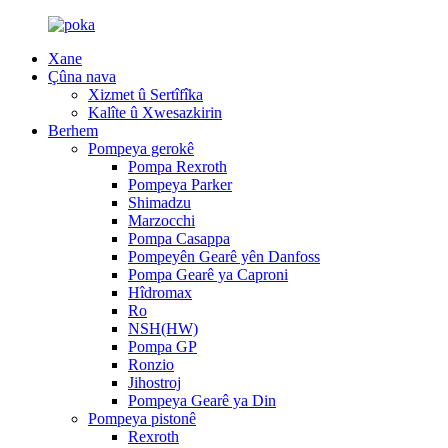
Xane
Çûna nava
Xizmet û Sertîfîka
Kalîte û Xwesazkirin
Berhem
Pompeya gerokê
Pompa Rexroth
Pompeya Parker
Shimadzu
Marzocchi
Pompa Casappa
Pompeyên Gearê yên Danfoss
Pompa Gearê ya Caproni
Hîdromax
Ro
NSH(HW)
Pompa GP
Ronzio
Jihostroj
Pompeya Gearê ya Din
Pompeya pistonê
Rexroth