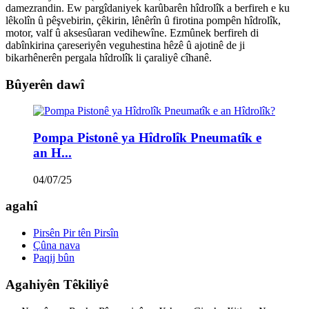
damezrandin. Ew pargîdaniyek karûbarên hîdrolîk a berfireh e ku
lêkolîn û pêşvebirin, çêkirin, lênêrîn û firotina pompên hîdrolîk,
motor, valf û aksesûaran vedihewîne. Ezmûnek berfireh di
dabînkirina çareseriyên veguhestina hêzê û ajotinê de ji
bikarhênerên pergala hîdrolîk li çaraliyê cîhanê.
Bûyerên dawî
Pompa Pistonê ya Hîdrolîk Pneumatîk e
an H...
04/07/25
agahî
Pirsên Pir tên Pirsîn
Çûna nava
Paqij bûn
Agahiyên Têkiliyê