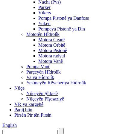
Nachi (Pvs)
Parker
Vîkers
Pompa Pistonê ya Danfoss
Yuken
Pompeya Pistonê ya Din
Motorên Hîdrolîk
Motora Gearê
Motora Orbitê
Motora Pistonê
Motora radyal
Motora Vanê
Pompa Vanê
Parçeyên Hîdrolîk
Valva Hîdrolîk
Yekîneyên Rêveberiya Hîdrolîk
Nûçe
Nûçeyên Şîrketê
Nûçeyên Pîşesaziyê
VR-ya kargehê
Paqij bûn
Pirsên Pir tên Pirsîn
English