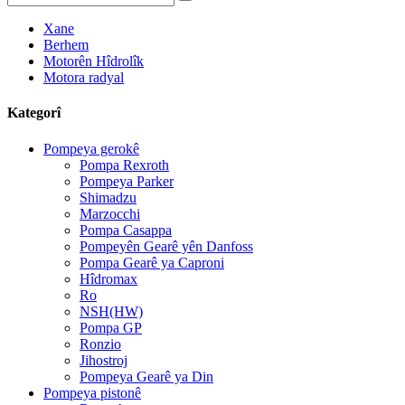
Xane
Berhem
Motorên Hîdrolîk
Motora radyal
Kategorî
Pompeya gerokê
Pompa Rexroth
Pompeya Parker
Shimadzu
Marzocchi
Pompa Casappa
Pompeyên Gearê yên Danfoss
Pompa Gearê ya Caproni
Hîdromax
Ro
NSH(HW)
Pompa GP
Ronzio
Jihostroj
Pompeya Gearê ya Din
Pompeya pistonê